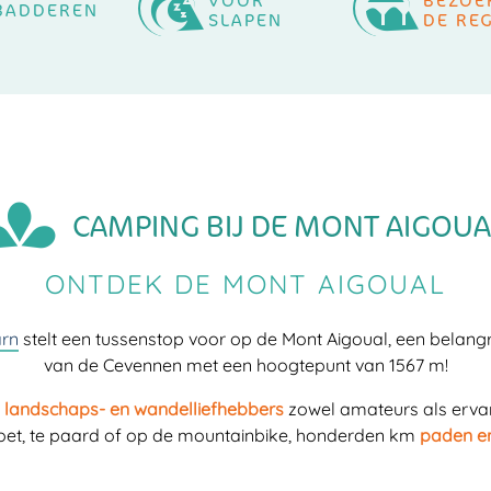
VOOR
BEZOE
BADDEREN
SLAPEN
DE RE
L
CAMPING BIJ DE MONT AIGOUA
ONTDEK DE MONT AIGOUAL
arn
stelt een tussenstop voor op de Mont Aigoual, een belangr
van de Cevennen met een hoogtepunt van 1567 m!
r
landschaps- en wandelliefhebbers
zowel amateurs als ervar
voet, te paard of op de mountainbike, honderden km
paden e