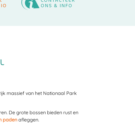
K
CONTACTEER
GIO
ONS & INFO
L
ijk massief van het Nationaal Park
en. De grote bossen bieden rust en
n paden
afleggen.